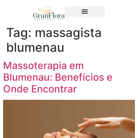
Tag:
massagista
blumenau
Massoterapia em
Blumenau: Benefícios e
Onde Encontrar